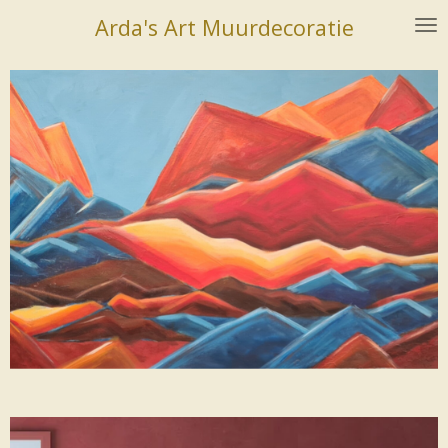
Ga
Arda's Art Muurdecoratie
direct
naar
de
hoofdinhoud